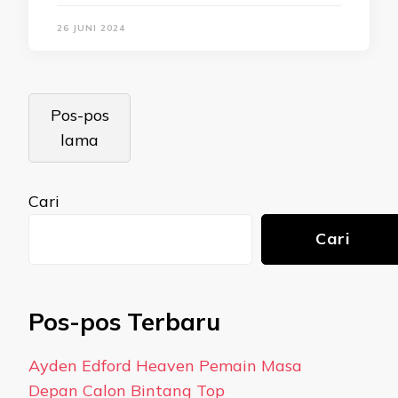
26 JUNI 2024
Navigasi
Pos-pos
pos
lama
Cari
Cari
Pos-pos Terbaru
Ayden Edford Heaven Pemain Masa
Depan Calon Bintang Top