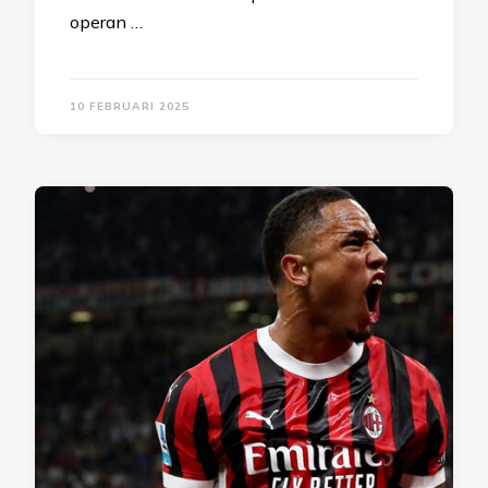
operan …
10 FEBRUARI 2025