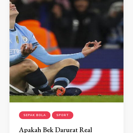
SEPAK BOLA
SPORT
Apakah Bek Darurat Real