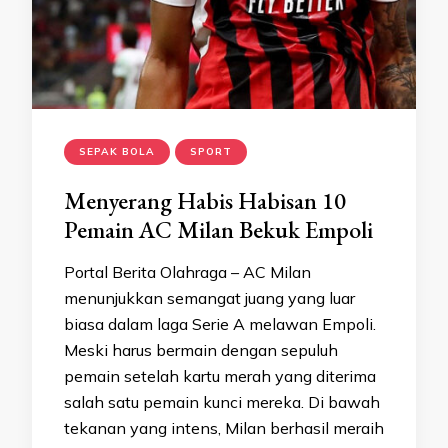
SEPAK BOLA
SPORT
Menyerang Habis Habisan 10
Pemain AC Milan Bekuk Empoli
Portal Berita Olahraga – AC Milan
menunjukkan semangat juang yang luar
biasa dalam laga Serie A melawan Empoli.
Meski harus bermain dengan sepuluh
pemain setelah kartu merah yang diterima
salah satu pemain kunci mereka. Di bawah
tekanan yang intens, Milan berhasil meraih