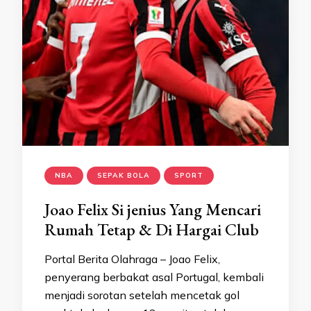
NBA
SEPAK BOLA
SPORT
Joao Felix Si jenius Yang Mencari
Rumah Tetap & Di Hargai Club
Portal Berita Olahraga – Joao Felix,
penyerang berbakat asal Portugal, kembali
menjadi sorotan setelah mencetak gol