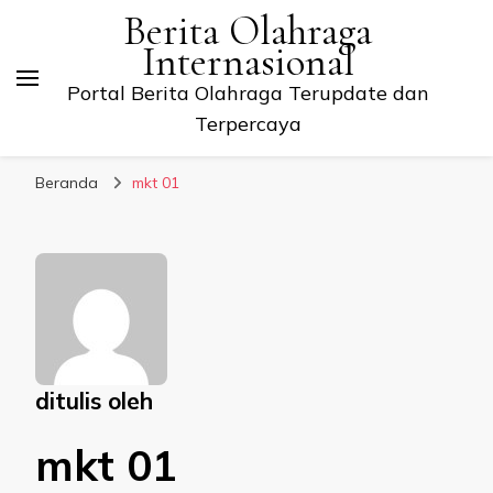
Berita Olahraga
Internasional
Portal Berita Olahraga Terupdate dan
Terpercaya
Beranda
mkt 01
ditulis oleh
mkt 01