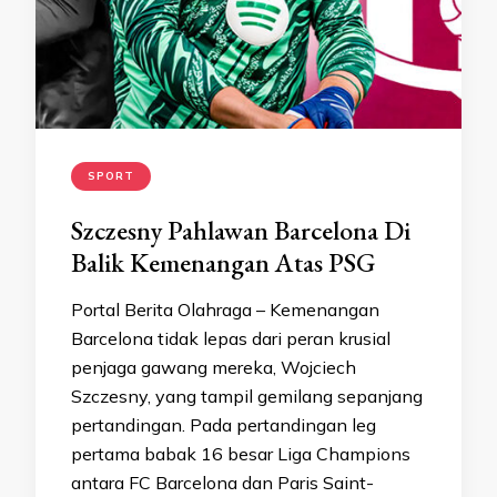
SPORT
Szczesny Pahlawan Barcelona Di
Balik Kemenangan Atas PSG
Portal Berita Olahraga – Kemenangan
Barcelona tidak lepas dari peran krusial
penjaga gawang mereka, Wojciech
Szczesny, yang tampil gemilang sepanjang
pertandingan. Pada pertandingan leg
pertama babak 16 besar Liga Champions
antara FC Barcelona dan Paris Saint-