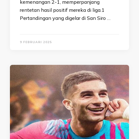
kemenangan 2-1, memperpanjang
rentetan hasil positif mereka di liga.1
Pertandingan yang digelar di San Siro …
9 FEBRUARI 2025