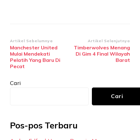
Navigasi
Artikel Sebelumnya
Artikel Selanjutnya
Manchester United
Timberwolves Menang
Artikel
Mulai Mendekati
Di Gim 4 Final Wilayah
Pelatih Yang Baru Di
Barat
Pecat
Cari
Cari
Pos-pos Terbaru