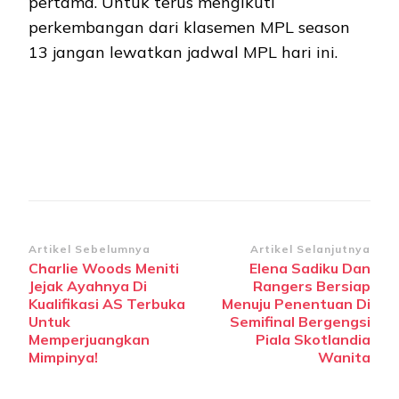
pertama. Untuk terus mengikuti
perkembangan dari klasemen MPL season
13 jangan lewatkan jadwal MPL hari ini.
Navigasi
Artikel Sebelumnya
Artikel Selanjutnya
Charlie Woods Meniti
Elena Sadiku Dan
Artikel
Jejak Ayahnya Di
Rangers Bersiap
Kualifikasi AS Terbuka
Menuju Penentuan Di
Untuk
Semifinal Bergengsi
Memperjuangkan
Piala Skotlandia
Mimpinya!
Wanita