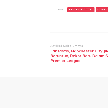
TAG:
BERITA HARI INI
OLAHR
Navigasi
Artikel Sebelumnya
Fantastis, Manchester City Jua
Artikel
Beruntun, Rekor Baru Dalam S
Premier League