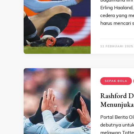
Erling Haaland,
cedera yang me
harus mencari 
11 FEBRUARI 2025
SEPAK BOLA
Rashford D
Menunjukan
Portal Berita 
debutnya untuk
melawan Totten