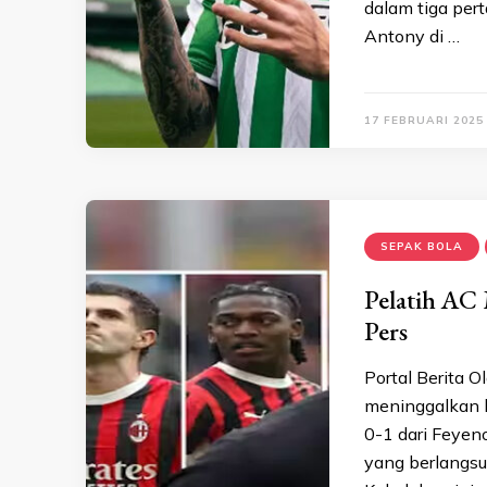
dalam tiga per
Antony di …
17 FEBRUARI 2025
SEPAK BOLA
Pelatih AC
Pers
Portal Berita O
meninggalkan k
0-1 dari Feyen
yang berlangsu