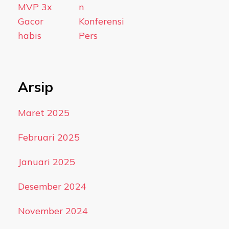
MVP 3x
n
Gacor
Konferensi
habis
Pers
Arsip
Maret 2025
Februari 2025
Januari 2025
Desember 2024
November 2024