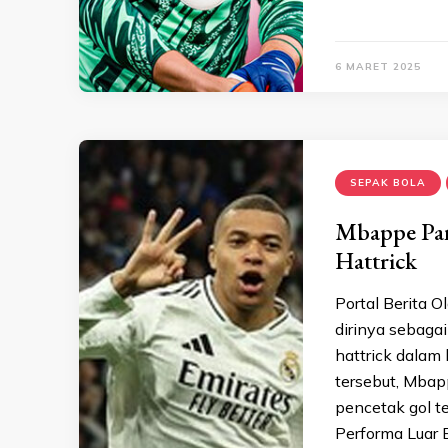
6 MARET 2025
SEPAK BOLA
Mbappe Pan
Hattrick
Portal Berita 
dirinya sebaga
hattrick dalam
tersebut, Mbap
pencetak gol t
Performa Luar