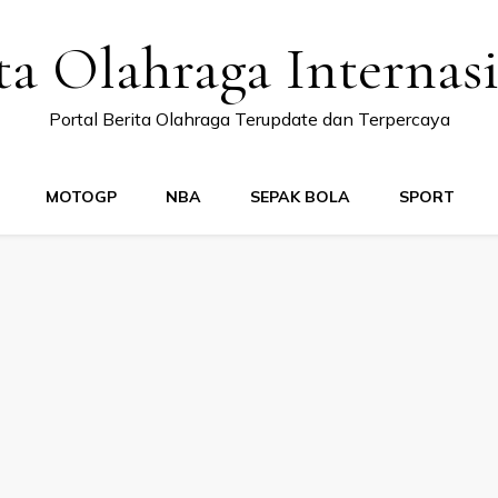
ta Olahraga Internas
Portal Berita Olahraga Terupdate dan Terpercaya
MOTOGP
NBA
SEPAK BOLA
SPORT