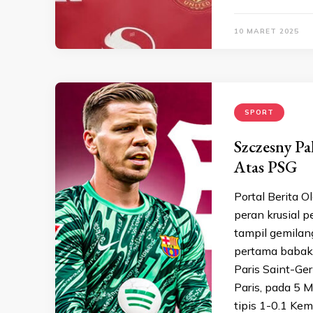
10 MARET 2025
SPORT
Szczesny P
Atas PSG
Portal Berita 
peran krusial 
tampil gemilan
pertama babak 
Paris Saint-Ge
Paris, pada 5 
tipis 1-0.1 Ke