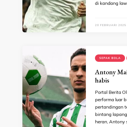
di kandang la
20 FEBRUARI 2025
SEPAK BOLA
Antony Mai
habis
Portal Berita O
performa luar 
pertandingan te
bintang lapang
heran, Antony 