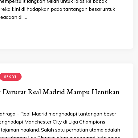
mempersulit langkah Milan untuk lolos ke babak
ereka kini di hadapkan pada tantangan besar untuk
eadaan di …
SPORT
 Darurat Real Madrid Mampu Hentikan
Olahraga – Real Madrid menghadapi tantangan besar
enghadapi Manchester City di Liga Champions
ajaman haaland. Salah satu perhatian utama adalah
i pertahanan Los Blancos akan menangani ketajaman