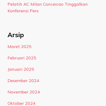
Pelatih AC Milan Conceicao Tinggalkan
Konferensi Pers
Arsip
Maret 2025
Februari 2025
Januari 2025
Desember 2024
November 2024
Oktober 2024