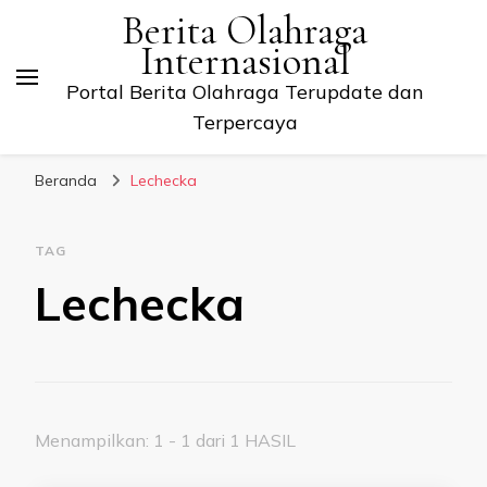
Berita Olahraga
Internasional
Portal Berita Olahraga Terupdate dan
Terpercaya
Beranda
Lechecka
TAG
Lechecka
Menampilkan: 1 - 1 dari 1 HASIL