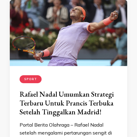
SPORT
Rafael Nadal Umumkan Strategi
Terbaru Untuk Prancis Terbuka
Setelah Tinggalkan Madrid!
Portal Berita Olahraga – Rafael Nadal
setelah mengalami pertarungan sengit di