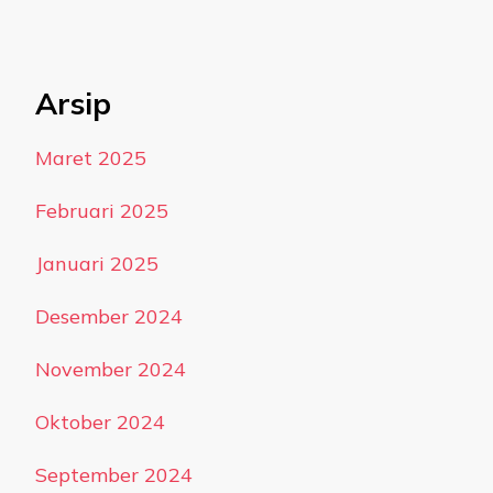
Arsip
Maret 2025
Februari 2025
Januari 2025
Desember 2024
November 2024
Oktober 2024
September 2024