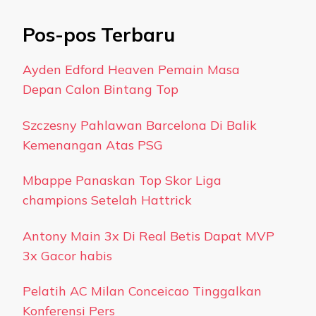
Pos-pos Terbaru
Ayden Edford Heaven Pemain Masa
Depan Calon Bintang Top
Szczesny Pahlawan Barcelona Di Balik
Kemenangan Atas PSG
Mbappe Panaskan Top Skor Liga
champions Setelah Hattrick
Antony Main 3x Di Real Betis Dapat MVP
3x Gacor habis
Pelatih AC Milan Conceicao Tinggalkan
Konferensi Pers