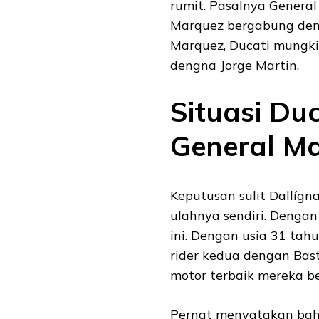
rumit. Pasalnya Genera
Marquez bergabung denga
Marquez, Ducati mungk
dengna Jorge Martin.
Situasi Du
General Ma
Keputusan sulit Dallígn
ulahnya sendiri. Deng
ini. Dengan usia 31 ta
rider kedua dengan Bast
motor terbaik mereka b
Pernat menyatakan bah