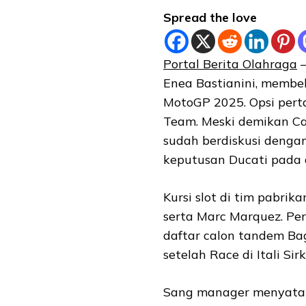
Spread the love
Portal Berita Olahraga
–
Enea Bastianini, membeb
MotoGP 2025. Opsi perta
Team. Meski demikan Ca
sudah berdiskusi denga
keputusan Ducati pada a
Kursi slot di tim pabrik
serta Marc Marquez. Pe
daftar calon tandem Bag
setelah Race di Itali Sir
Sang manager menyataka