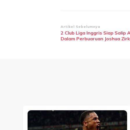
Navigasi
Artikel Sebelumnya
2 Club Liga Inggris Siap Salip 
Artikel
Dalam Perbuaruan Joshua Zir