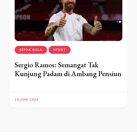
SEPAK BOLA
SPORT
Sergio Ramos: Semangat Tak
Kunjung Padam di Ambang Pensiun
19 JUNI 2024