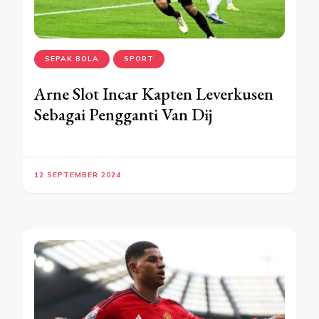
SEPAK BOLA
SPORT
Arne Slot Incar Kapten Leverkusen
Sebagai Pengganti Van Dij
12 SEPTEMBER 2024