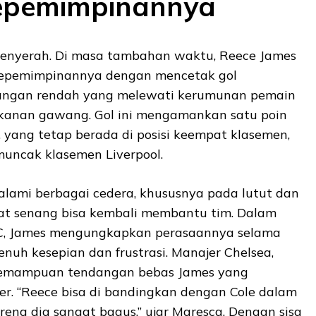
Kepemimpinannya
menyerah. Di masa tambahan waktu, Reece James
kepemimpinannya dengan mencetak gol
angan rendah yang melewati kerumunan pemain
 kanan gawang. Gol ini mengamankan satu poin
 yang tetap berada di posisi keempat klasemen,
muncak klasemen Liverpool.
alami berbagai cedera, khususnya pada lutut dan
at senang bisa kembali membantu tim. Dalam
, James mengungkapkan perasaannya selama
uh kesepian dan frustrasi. Manajer Chelsea,
kemampuan tendangan bebas James yang
r. “Reece bisa di bandingkan dengan Cole dalam
ena dia sangat bagus,” ujar Maresca. Dengan sisa