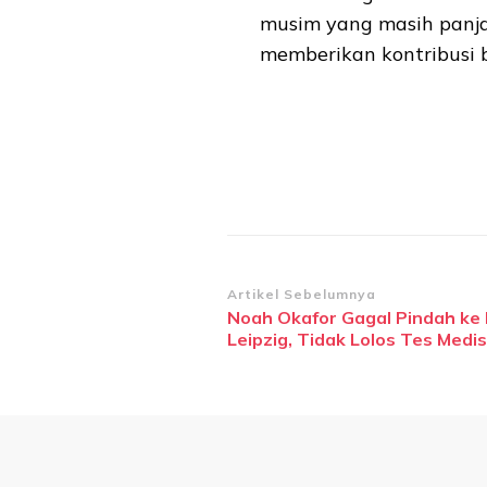
musim yang masih panjan
memberikan kontribusi b
Navigasi
Artikel Sebelumnya
Noah Okafor Gagal Pindah ke
Artikel
Leipzig, Tidak Lolos Tes Medis