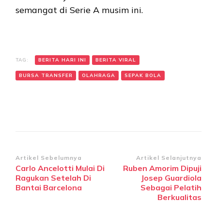
semangat di Serie A musim ini.
TAG:
BERITA HARI INI
BERITA VIRAL
BURSA TRANSFER
OLAHRAGA
SEPAK BOLA
Navigasi
Artikel Sebelumnya
Artikel Selanjutnya
Carlo Ancelotti Mulai Di
Ruben Amorim Dipuji
Artikel
Ragukan Setelah Di
Josep Guardiola
Bantai Barcelona
Sebagai Pelatih
Berkualitas